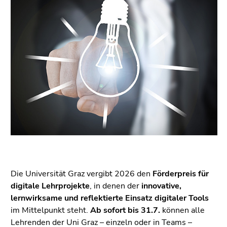
link.
of
page
Begin
Go
sections
of
to
page
contents
section:
(Accesskey
Page
1)
sections:
Go
to
position
marker
(Accesskey
2)
Go
to
Die Universität Graz vergibt 2026 den
Förderpreis für
main
digitale Lehrprojekte
, in denen der
innovative,
navigation
lernwirksame und reflektierte Einsatz digitaler Tools
(Accesskey
im Mittelpunkt steht.
Ab sofort bis 31.7.
können alle
3)
Lehrenden der Uni Graz – einzeln oder in Teams –