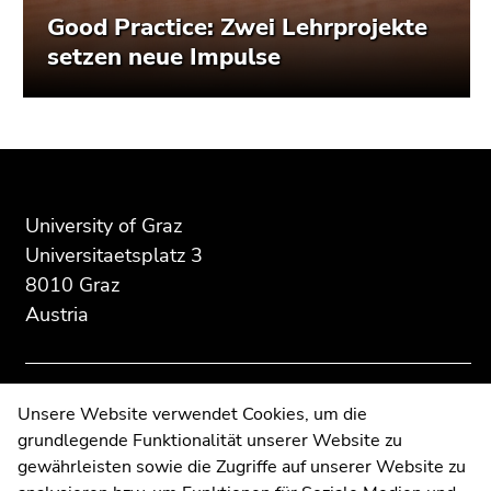
Good Practice: Zwei Lehrprojekte
setzen neue Impulse
Begin
End
End
of
of
of
page
this
this
University of Graz
section:
page
page
Universitaetsplatz 3
Additional
section.
section.
8010 Graz
information:
Go
Go
Austria
to
to
overview
overview
of
of
page
page
Contact
Unsere Website verwendet Cookies, um die
sections
sections
grundlegende Funktionalität unserer Website zu
Web Editors
gewährleisten sowie die Zugriffe auf unserer Website zu
Moodle