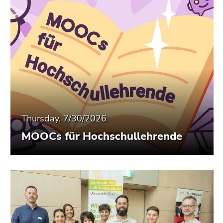
End
of
this
page
section.
Go
to
overview
of
page
Thursday, 7/30/2026
sections
MOOCs für Hochschullehrende