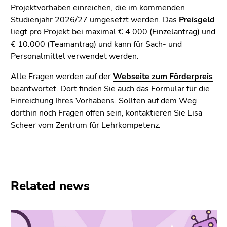
Go
Projektvorhaben einreichen, die im kommenden
to
Studienjahr 2026/27 umgesetzt werden. Das
Preisgeld
additional
liegt pro Projekt bei maximal € 4.000 (Einzelantrag) und
information
€ 10.000 (Teamantrag) und kann für Sach- und
(Accesskey
Personalmittel verwendet werden.
5)
Go
Alle Fragen werden auf der
Webseite zum Förderpreis
to
beantwortet. Dort finden Sie auch das Formular für die
page
Einreichung Ihres Vorhabens. Sollten auf dem Weg
settings
dorthin noch Fragen offen sein, kontaktieren Sie
Lisa
(user/language)
Scheer
vom Zentrum für Lehrkompetenz.
(Accesskey
8)
Go
to
Related news
search
(Accesskey
9)