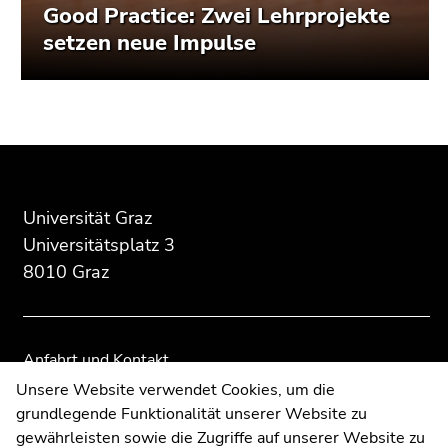
Good Practice: Zwei Lehrprojekte
setzen neue Impulse
Beginn
Ende
Ende
des
dieses
dieses
Seitenbereichs:
Seitenbereichs.
Seitenbereichs.
Zusatzinformationen:
Zur
Zur
Universität Graz
Übersicht
Übersicht
Universitätsplatz 3
der
der
8010 Graz
Seitenbereiche
Seitenbereiche
Anfahrt und Kontakt
Kommunikation und Öffentlichkeitsarbeit
Unsere Website verwendet Cookies, um die
grundlegende Funktionalität unserer Website zu
Moodle
gewährleisten sowie die Zugriffe auf unserer Website zu
UNIGRAZonline