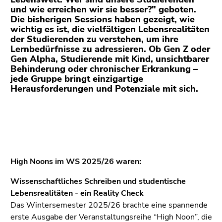
(Zugriffstaste
und wie erreichen wir sie besser?" geboten.
5)
Die bisherigen Sessions haben gezeigt, wie
Zu
wichtig es ist, die vielfältigen Lebensrealitäten
der Studierenden zu verstehen, um ihre
den
Lernbedürfnisse zu adressieren. Ob Gen Z oder
Seiteneinstellungen
Gen Alpha, Studierende mit Kind, unsichtbarer
(Benutzer/Sprache)
Behinderung oder chronischer Erkrankung –
(Zugriffstaste
jede Gruppe bringt einzigartige
8)
Herausforderungen und Potenziale mit sich.
Zur
Suche
(Zugriffstaste
9)
Ende
High Noons im WS 2025/26 waren:
dieses
Seitenbereichs.
Wissenschaftliches Schreiben und studentische
Zur
Lebensrealitäten - ein Reality Check
Übersicht
Das Wintersemester 2025/26 brachte eine spannende
der
erste Ausgabe der Veranstaltungsreihe “High Noon”, die