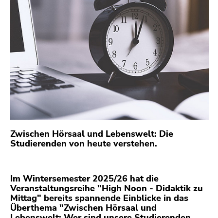
bestätigen
Sie diesen
Link.
Beginn
Zum
des
Inhalt
Seitenbereichs:
(Zugriffstaste
Seitenbereiche:
1)
Zur
Positionsanzeige
(Zugriffstaste
2)
Zwischen Hörsaal und Lebenswelt: Die
Zur
Studierenden von heute verstehen.
Hauptnavigation
(Zugriffstaste
3)
Im Wintersemester 2025/26 hat die
Zu
Veranstaltungsreihe "High Noon - Didaktik zu
Mittag" bereits spannende Einblicke in das
den
Überthema "Zwischen Hörsaal und
Zusatzinformationen
Lebenswelt: Wer sind unsere Studierenden